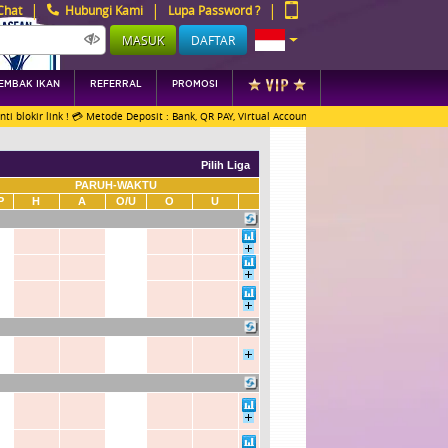
|
|
|
Chat
Hubungi Kami
Lupa Password ?
DAFTAR
EMBAK IKAN
REFERRAL
PROMOSI
 blokir link ! 💳 Metode Deposit : Bank, QR PAY, Virtual Account, Voucher88 , Deposit 